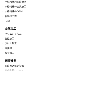
小松精機の医療機器
小松精機の金属加工
小松精機のOEM
お客様の声
FAQ
金属加工
マシニング加工
旋盤加工
プレス加工
溶接加工
​板金加工
医療機器
医療ガス供給設備
安全監視システム
手術室設備
病室・回復室設備
アウトレット関
連
商品Ⅰ
アウトレット
関連商品Ⅱ
アウトレット関連商品Ⅲ
ＩＣＵ・ＣＣＵ設備
その他の建材