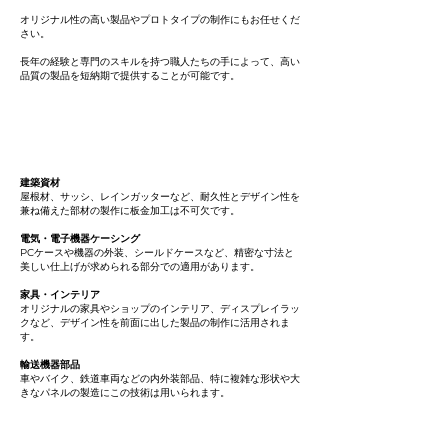
オリジナル性の高い製品やプロトタイプの制作にもお任せくだ
さい。
長年の経験と専門のスキルを持つ職人たちの手によって、高い
品質の製品を短納期で提供することが可能です。
一般的によく利用される製品群
建築資材
屋根材、サッシ、レインガッターなど、耐久性とデザイン性を
兼ね備えた部材の製作に板金加工は不可欠です。
電気・電子機器ケーシング
PCケースや機器の外装、シールドケースなど、精密な寸法と
美しい仕上げが求められる部分での適用があります。
家具・インテリア
オリジナルの家具やショップのインテリア、ディスプレイラッ
クなど、デザイン性を前面に出した製品の制作に活用されま
す。
輸送機器部品
車やバイク、鉄道車両などの内外装部品、特に複雑な形状や大
きなパネルの製造にこの技術は用いられます。