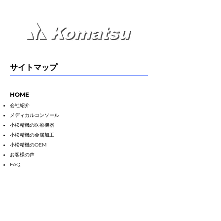
サイトマップ
HO
M
E
会社紹介
メディカルコンソール
小松精機の医療機器
小松精機の金属加工
小松精機のOEM
お客様の声
FAQ
金属加工
マシニング加工
旋盤加工
プレス加工
溶接加工